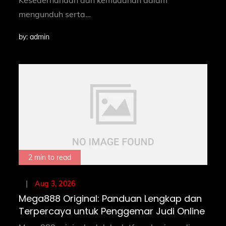
Kesederhanaan dan kemudahan dalam
mengunduh serta…
by:
admin
2 min to read
Posted
Aug 3, 2026
on
Mega888 Original: Panduan Lengkap dan
Terpercaya untuk Penggemar Judi Online