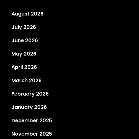
August 2026
July 2026
June 2026
May 2026
April 2026
March 2026
February 2026
January 2026
December 2025
November 2025