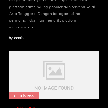
Mega888 Malaysia telah menjadi salah satu
platform game paling populer dan terkemuka di
Asia Tenggara. Dengan beragam pilihan
permainan dan fitur menarik, platform ini
menawarkan…
by:
admin
2 min to read
Posted
Aug 7, 2026