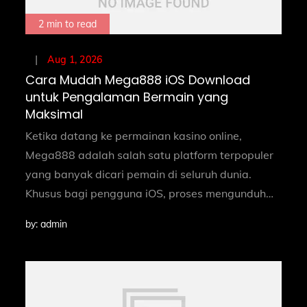
2 min to read
Posted
Aug 1, 2026
on
Cara Mudah Mega888 iOS Download
untuk Pengalaman Bermain yang
Maksimal
Ketika datang ke permainan kasino online,
Mega888 adalah salah satu platform terpopuler
yang banyak dicari pemain di seluruh dunia.
Khusus bagi pengguna iOS, proses mengunduh…
by:
admin