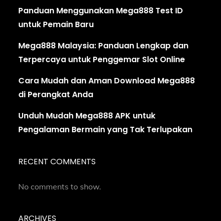
Panduan Menggunakan Mega888 Test ID
untuk Pemain Baru
Mega888 Malaysia: Panduan Lengkap dan
Terpercaya untuk Penggemar Slot Online
Cara Mudah dan Aman Download Mega888
di Perangkat Anda
Unduh Mudah Mega888 APK untuk
Pengalaman Bermain yang Tak Terlupakan
RECENT COMMENTS
No comments to show.
ARCHIVES