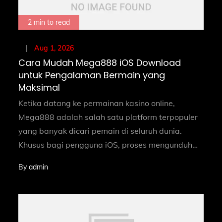
2 min to read
Posted
Aug 1, 2026
on
Cara Mudah Mega888 iOS Download
untuk Pengalaman Bermain yang
Maksimal
Ketika datang ke permainan kasino online,
Mega888 adalah salah satu platform terpopuler
yang banyak dicari pemain di seluruh dunia.
Khusus bagi pengguna iOS, proses mengunduh…
By
admin