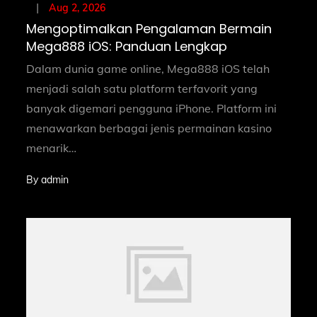
Posted
Aug 2, 2026
on
Mengoptimalkan Pengalaman Bermain
Mega888 iOS: Panduan Lengkap
Dalam dunia game online, Mega888 iOS telah
menjadi salah satu platform terfavorit yang
banyak digemari pengguna iPhone. Platform ini
menawarkan berbagai jenis permainan kasino
menarik…
By
admin