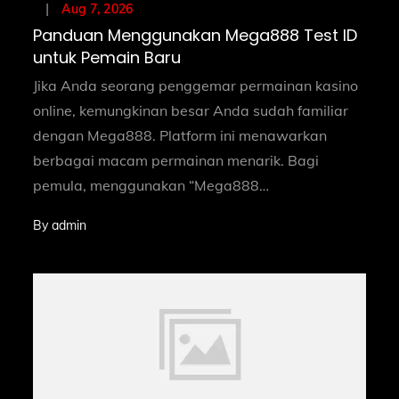
Posted
Aug 7, 2026
on
Panduan Menggunakan Mega888 Test ID
untuk Pemain Baru
Jika Anda seorang penggemar permainan kasino
online, kemungkinan besar Anda sudah familiar
dengan Mega888. Platform ini menawarkan
berbagai macam permainan menarik. Bagi
pemula, menggunakan “Mega888…
By
admin