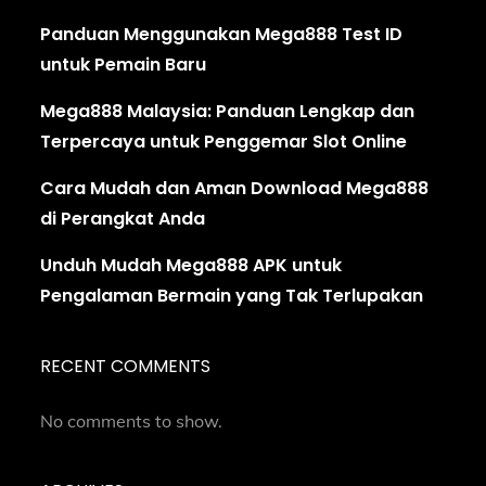
Panduan Menggunakan Mega888 Test ID
untuk Pemain Baru
Mega888 Malaysia: Panduan Lengkap dan
Terpercaya untuk Penggemar Slot Online
Cara Mudah dan Aman Download Mega888
di Perangkat Anda
Unduh Mudah Mega888 APK untuk
Pengalaman Bermain yang Tak Terlupakan
RECENT COMMENTS
No comments to show.