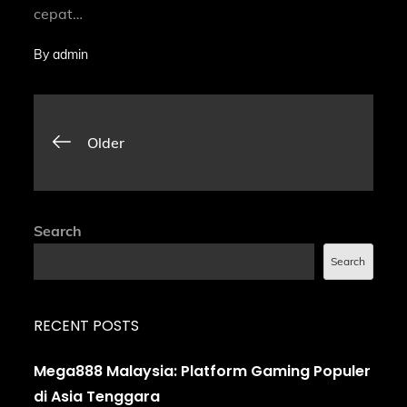
cepat…
By
admin
Posts
Older
navigation
Search
Search
RECENT POSTS
Mega888 Malaysia: Platform Gaming Populer
di Asia Tenggara