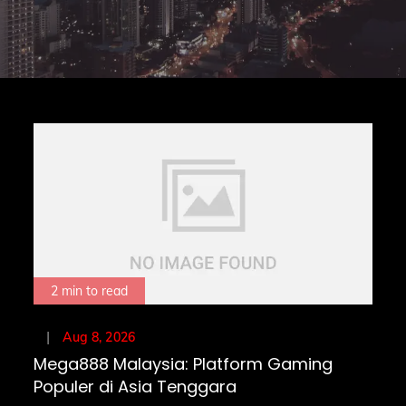
2 min to read
Posted
Aug 8, 2026
on
Mega888 Malaysia: Platform Gaming
Populer di Asia Tenggara