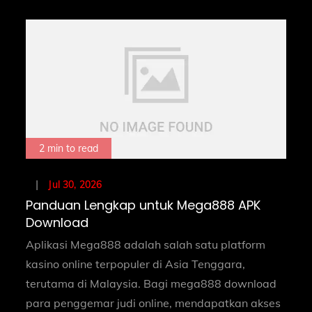
2 min to read
Posted
Jul 30, 2026
on
Panduan Lengkap untuk Mega888 APK
Download
Aplikasi Mega888 adalah salah satu platform
kasino online terpopuler di Asia Tenggara,
terutama di Malaysia. Bagi mega888 download
para penggemar judi online, mendapatkan akses