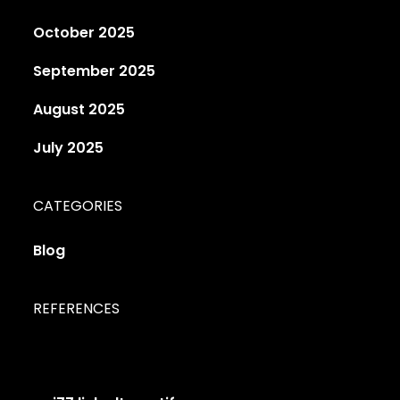
October 2025
September 2025
August 2025
July 2025
CATEGORIES
Blog
REFERENCES