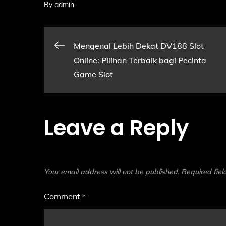
By
admin
Post
Mengenal Lebih Dekat DV188 Slot
Online: Pilihan Terbaik bagi Pecinta
navigation
Game Slot
Leave a Reply
Your email address will not be published.
Required fie
Comment
*