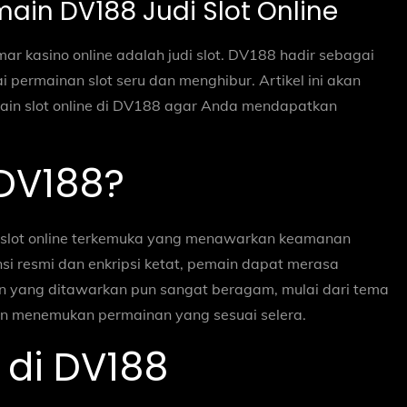
ain DV188 Judi Slot Online
ar kasino online adalah judi slot. DV188 hadir sebagai
permainan slot seru dan menghibur. Artikel ini akan
ain slot online di DV188 agar Anda mendapatkan
DV188?
di slot online terkemuka yang menawarkan keamanan
i resmi dan enkripsi ketat, pemain dapat merasa
inan yang ditawarkan pun sangat beragam, mulai dari tema
in menemukan permainan yang sesuai selera.
 di DV188