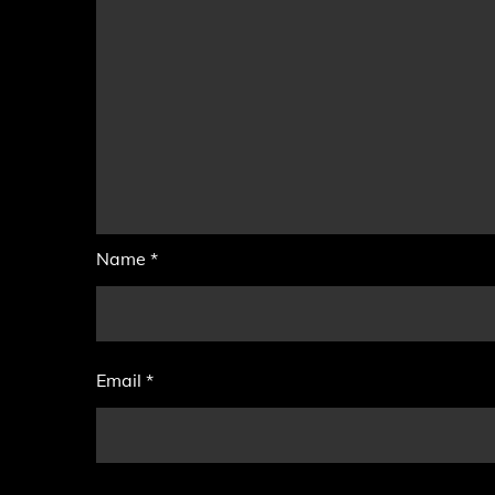
Name
*
Email
*