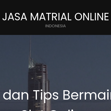
JASA MATRIAL ONLINE
INDONESIA
dan Tips Bermai