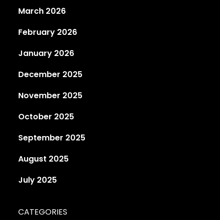
March 2026
February 2026
January 2026
December 2025
November 2025
October 2025
September 2025
August 2025
July 2025
CATEGORIES