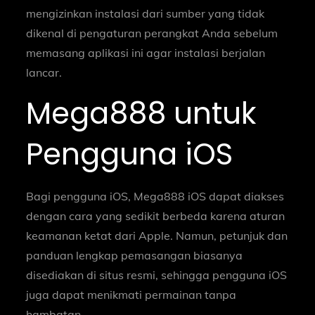
mengizinkan instalasi dari sumber yang tidak
dikenal di pengaturan perangkat Anda sebelum
memasang aplikasi ini agar instalasi berjalan
lancar.
Mega888 untuk
Pengguna iOS
Bagi pengguna iOS, Mega888 iOS dapat diakses
dengan cara yang sedikit berbeda karena aturan
keamanan ketat dari Apple. Namun, petunjuk dan
panduan lengkap pemasangan biasanya
disediakan di situs resmi, sehingga pengguna iOS
juga dapat menikmati permainan tanpa
hambatan.