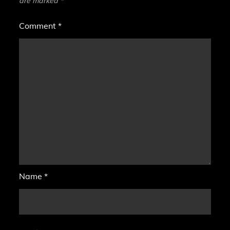
are marked
*
Comment
*
Name
*