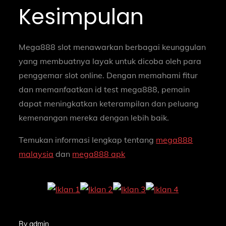
Kesimpulan
Mega888 slot menawarkan berbagai keunggulan
yang membuatnya layak untuk dicoba oleh para
penggemar slot online. Dengan memahami fitur
dan memanfaatkan id test mega888, pemain
dapat meningkatkan keterampilan dan peluang
kemenangan mereka dengan lebih baik.
Temukan informasi lengkap tentang
mega888
malaysia
dan
mega888 apk
By
admin