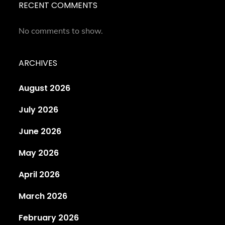
RECENT COMMENTS
No comments to show.
ARCHIVES
August 2026
July 2026
June 2026
May 2026
April 2026
March 2026
February 2026