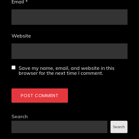
Email
*
Website
Save my name, email, and website in this
browser for the next time I comment.
Search
Search