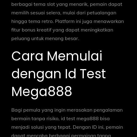
berbagai tema slot yang menarik, pemain dapat
memilih sesuai selera, mulai dari petualangan
hingga tema retro. Platform ini juga menawarkan
fitur bonus kreatif yang dapat meningkatkan
peluang untuk menang besar.
Cara Memulai
dengan Id Test
Mega888
Bagi pemula yang ingin merasakan pengalaman
bermain tanpa risiko, id test mega888 bisa
menjadi solusi yang tepat. Dengan ID ini, pemain
dapat mencoba berbagai permainan tanpa