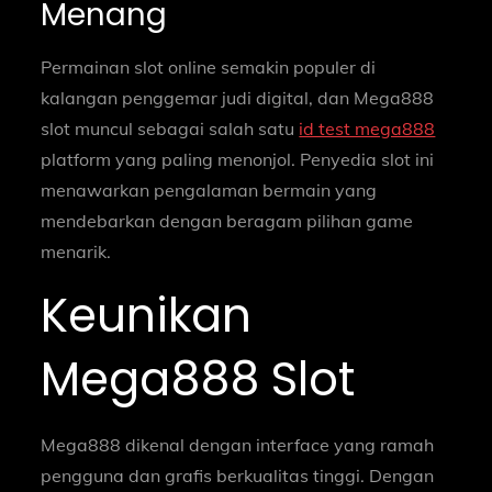
Menang
Permainan slot online semakin populer di
kalangan penggemar judi digital, dan Mega888
slot muncul sebagai salah satu
id test mega888
platform yang paling menonjol. Penyedia slot ini
menawarkan pengalaman bermain yang
mendebarkan dengan beragam pilihan game
menarik.
Keunikan
Mega888 Slot
Mega888 dikenal dengan interface yang ramah
pengguna dan grafis berkualitas tinggi. Dengan