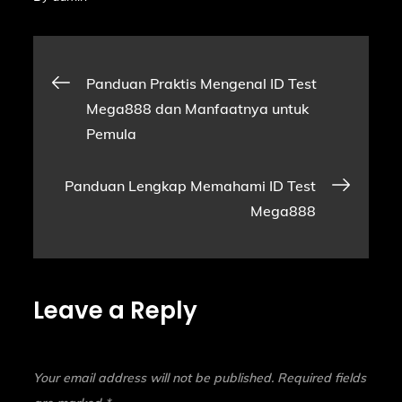
Post
Panduan Praktis Mengenal ID Test
Mega888 dan Manfaatnya untuk
navigation
Pemula
Panduan Lengkap Memahami ID Test
Mega888
Leave a Reply
Your email address will not be published.
Required fields