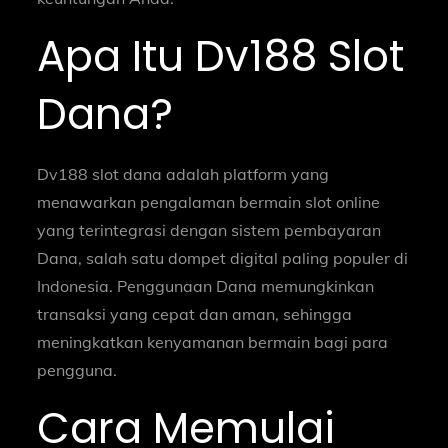
Apa Itu Dv188 Slot
Dana?
Dv188 slot dana adalah platform yang
menawarkan pengalaman bermain slot online
yang terintegrasi dengan sistem pembayaran
Dana, salah satu dompet digital paling populer di
Indonesia. Penggunaan Dana memungkinkan
transaksi yang cepat dan aman, sehingga
meningkatkan kenyamanan bermain bagi para
pengguna.
Cara Memulai