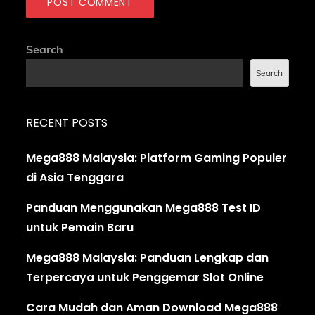
Search
Search
RECENT POSTS
Mega888 Malaysia: Platform Gaming Populer
di Asia Tenggara
Panduan Menggunakan Mega888 Test ID
untuk Pemain Baru
Mega888 Malaysia: Panduan Lengkap dan
Terpercaya untuk Penggemar Slot Online
Cara Mudah dan Aman Download Mega888