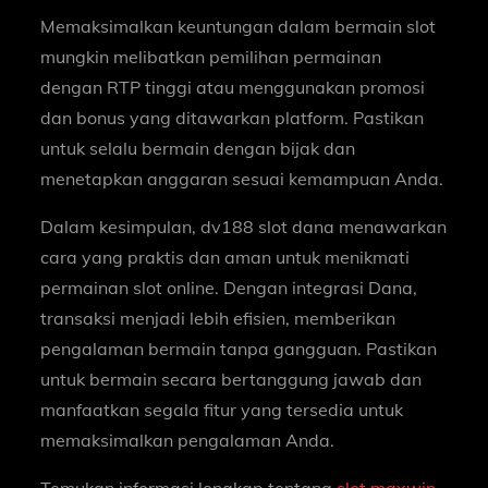
Memaksimalkan keuntungan dalam bermain slot
mungkin melibatkan pemilihan permainan
dengan RTP tinggi atau menggunakan promosi
dan bonus yang ditawarkan platform. Pastikan
untuk selalu bermain dengan bijak dan
menetapkan anggaran sesuai kemampuan Anda.
Dalam kesimpulan, dv188 slot dana menawarkan
cara yang praktis dan aman untuk menikmati
permainan slot online. Dengan integrasi Dana,
transaksi menjadi lebih efisien, memberikan
pengalaman bermain tanpa gangguan. Pastikan
untuk bermain secara bertanggung jawab dan
manfaatkan segala fitur yang tersedia untuk
memaksimalkan pengalaman Anda.