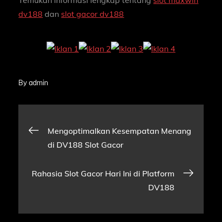
Temukan informasi lengkap tentang
slot maxwin
dv188
dan
slot gacor dv188
By
admin
Post
Mengoptimalkan Kesempatan Menang
di DV188 Slot Gacor
navigation
Rahasia Slot Gacor Hari Ini di Platform
DV188