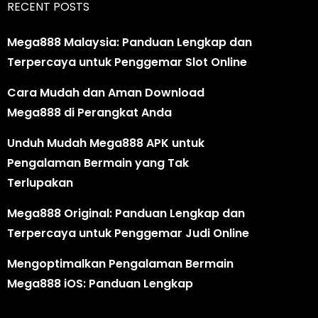
RECENT POSTS
Mega888 Malaysia: Panduan Lengkap dan
Terpercaya untuk Penggemar Slot Online
Cara Mudah dan Aman Download
Mega888 di Perangkat Anda
Unduh Mudah Mega888 APK untuk
Pengalaman Bermain yang Tak
Terlupakan
Mega888 Original: Panduan Lengkap dan
Terpercaya untuk Penggemar Judi Online
Mengoptimalkan Pengalaman Bermain
Mega888 iOS: Panduan Lengkap