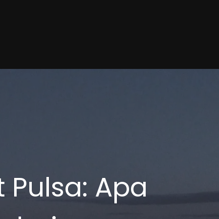
 Pulsa: Apa