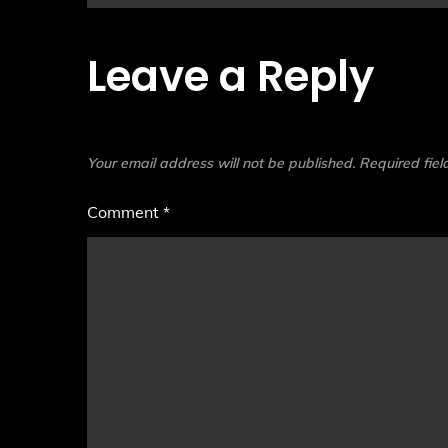
navigation
Leave a Reply
Your email address will not be published.
Required fie
Comment
*