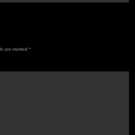
lds are marked
*