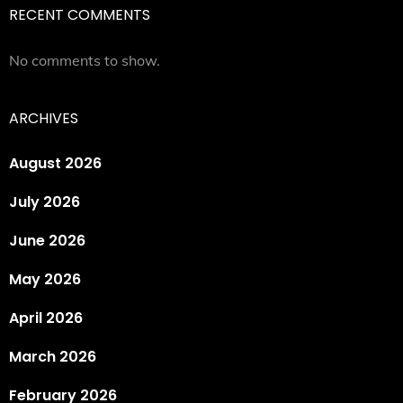
RECENT COMMENTS
No comments to show.
ARCHIVES
August 2026
July 2026
June 2026
May 2026
April 2026
March 2026
February 2026