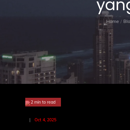
yan
Home
Bl
2 min to read
Posted
Oct 4, 2025
on