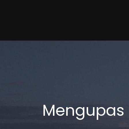
Skip
to
content
Mengupas T