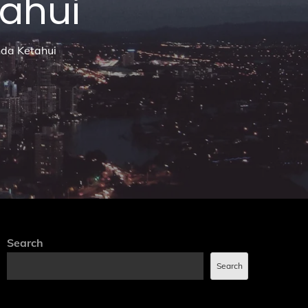
ahui
da Ketahui
Search
Search