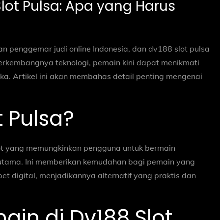
ot Pulsa: Apa yang Harus
an penggemar judi online Indonesia, dan dv188 slot pulsa
erkembangnya teknologi, pemain kini dapat menikmati
a. Artikel ini akan membahas detail penting mengenai
t Pulsa?
lot yang memungkinkan pengguna untuk bermain
utama. Ini memberikan kemudahan bagi pemain yang
et digital, menjadikannya alternatif yang praktis dan
in di Dv188 Slot