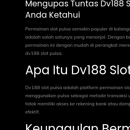
Mengupas Tuntas Dv188 Sl
Anda Ketahui
Permainan slot pulsa semakin populer di kalang
adalah salah satunya yang menonjol. Dengan b
permainan ini dengan mudah di perangkat merek
dv188 slot pulsa.
Apa Itu Dv188 Slo
Dv188 slot pulsa adalah platform permainan s
menggunakan pulsa sebagai metode transaksi 
tidak memiliki akses ke rekening bank atau domp
efektif.
Keunggulan Berma