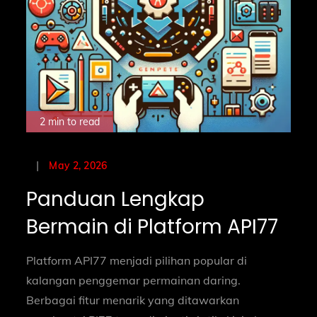
2 min to read
Posted
May 2, 2026
on
Panduan Lengkap
Bermain di Platform API77
Platform API77 menjadi pilihan popular di
kalangan penggemar permainan daring.
Berbagai fitur menarik yang ditawarkan