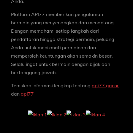
Anda.
Platform API77 memberikan pengalaman
bermain yang menyenangkan dan menantang.
Dengan memahami setiap langkah dari
pendaftaran hingga strategi bermain, peluang
Anda untuk menikmati permainan dan
memperoleh keuntungan akan semakin besar.
Selalu ingat untuk bermain dengan bijak dan
bertanggung jawab.
Temukan informasi lengkap tentang
api77 gacor
dan
api77