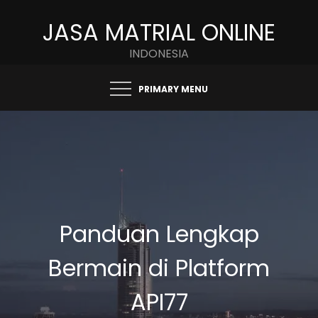
Skip
JASA MATRIAL ONLINE
to
content
INDONESIA
PRIMARY MENU
Panduan Lengkap
Bermain di Platform
API77