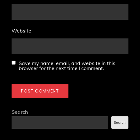
Website
Save my name, email, and website in this
browser for the next time I comment.
Search
Search