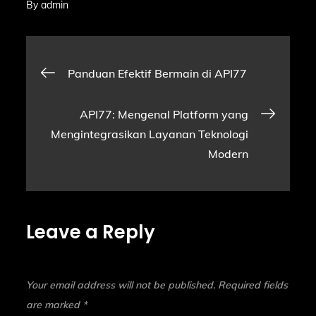
By
admin
Post
Panduan Efektif Bermain di API77
navigation
API77: Mengenal Platform yang
Mengintegrasikan Layanan Teknologi
Modern
Leave a Reply
Your email address will not be published.
Required fields
are marked
*