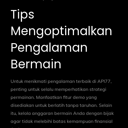
Tips
Mengoptimalkan
Pengalaman
Bermain
Untuk menikmati pengalaman terbaik di API77,
penting untuk selalu memperhatikan strategi
permainan. Manfaatkan fitur demo yang
disediakan untuk berlatih tanpa taruhan. Selain
itu, kelola anggaran bermain Anda dengan bijak
agar tidak melebihi batas kemampuan finansial