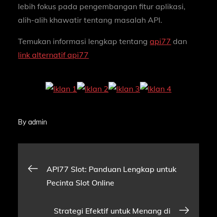
lebih fokus pada pengembangan fitur aplikasi,
alih-alih khawatir tentang masalah API.
Temukan informasi lengkap tentang
api77
dan
link alternatif api77
By
admin
Post
API77 Slot: Panduan Lengkap untuk
Pecinta Slot Online
navigation
Strategi Efektif untuk Menang di