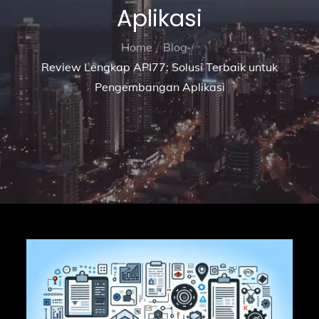
Aplikasi
Home
Blog
Review Lengkap API77: Solusi Terbaik untuk
Pengembangan Aplikasi