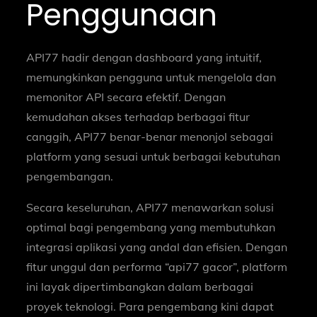
Penggunaan
API77 hadir dengan dashboard yang intuitif,
memungkinkan pengguna untuk mengelola dan
memonitor API secara efektif. Dengan
kemudahan akses terhadap berbagai fitur
canggih, API77 benar-benar menonjol sebagai
platform yang sesuai untuk berbagai kebutuhan
pengembangan.
Secara keseluruhan, API77 menawarkan solusi
optimal bagi pengembang yang membutuhkan
integrasi aplikasi yang andal dan efisien. Dengan
fitur unggul dan performa “api77 gacor”, platform
ini layak dipertimbangkan dalam berbagai
proyek teknologi. Para pengembang kini dapat