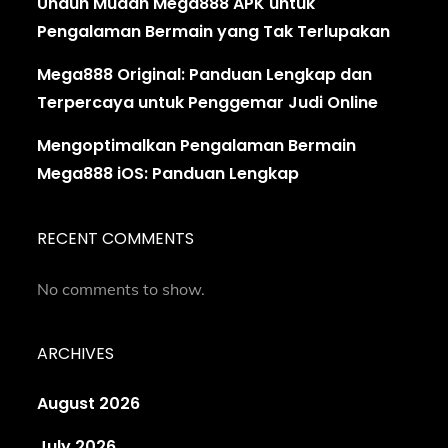
Unduh Mudah Mega888 APK untuk
Pengalaman Bermain yang Tak Terlupakan
Mega888 Original: Panduan Lengkap dan
Terpercaya untuk Penggemar Judi Online
Mengoptimalkan Pengalaman Bermain
Mega888 iOS: Panduan Lengkap
RECENT COMMENTS
No comments to show.
ARCHIVES
August 2026
July 2026