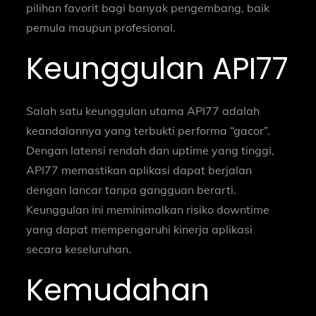
pilihan favorit bagi banyak pengembang, baik
pemula maupun profesional.
Keunggulan API77
Salah satu keunggulan utama API77 adalah
keandalannya yang terbukti performa “gacor”.
Dengan latensi rendah dan uptime yang tinggi,
API77 memastikan aplikasi dapat berjalan
dengan lancar tanpa gangguan berarti.
Keunggulan ini meminimalkan risiko downtime
yang dapat mempengaruhi kinerja aplikasi
secara keseluruhan.
Kemudahan