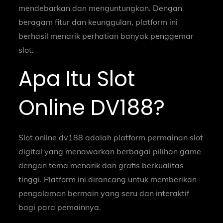
mendebarkan dan menguntungkan. Dengan
beragam fitur dan keunggulan, platform ini
berhasil menarik perhatian banyak penggemar
slot.
Apa Itu Slot
Online DV188?
Slot online dv188 adalah platform permainan slot
digital yang menawarkan berbagai pilihan game
dengan tema menarik dan grafis berkualitas
tinggi. Platform ini dirancang untuk memberikan
pengalaman bermain yang seru dan interaktif
bagi para pemainnya.