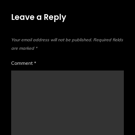
Leave a Reply
Your email address will not be published.
Required fields
are marked
*
Comment
*