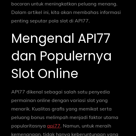
bocoran untuk meningkatkan peluang menang.
Dalam artikel ini, kita akan membahas informasi
penting seputar pola slot di API77.
Mengenal API77
dan Populernya
Slot Online
API77 dikenal sebagai salah satu penyedia
permainan online dengan variasi slot yang
menarik. Kualitas grafis yang memikat serta
peluang bonus melimpah menjadi faktor utama
popularitasnya
api77
. Namun, untuk meraih
kemenangan, tidak hanya keberuntungan yang