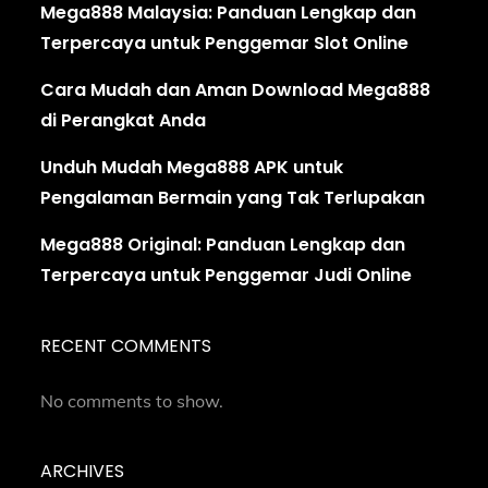
Mega888 Malaysia: Panduan Lengkap dan
Terpercaya untuk Penggemar Slot Online
Cara Mudah dan Aman Download Mega888
di Perangkat Anda
Unduh Mudah Mega888 APK untuk
Pengalaman Bermain yang Tak Terlupakan
Mega888 Original: Panduan Lengkap dan
Terpercaya untuk Penggemar Judi Online
RECENT COMMENTS
No comments to show.
ARCHIVES