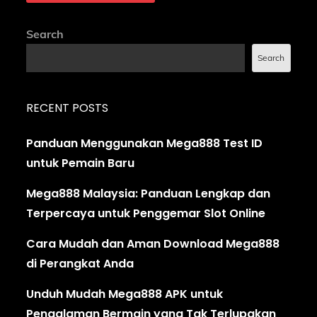
Search
Search
RECENT POSTS
Panduan Menggunakan Mega888 Test ID
untuk Pemain Baru
Mega888 Malaysia: Panduan Lengkap dan
Terpercaya untuk Penggemar Slot Online
Cara Mudah dan Aman Download Mega888
di Perangkat Anda
Unduh Mudah Mega888 APK untuk
Pengalaman Bermain yang Tak Terlupakan