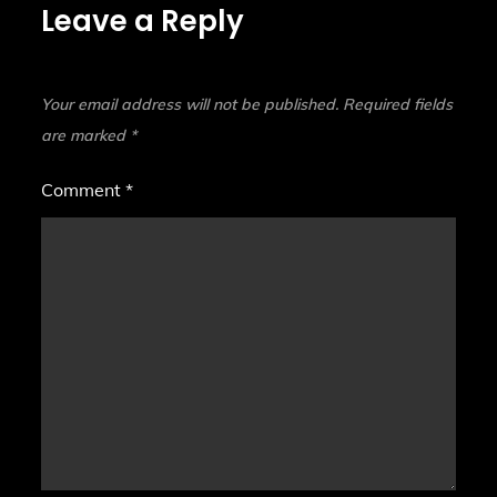
Leave a Reply
Your email address will not be published.
Required fields
are marked
*
Comment
*