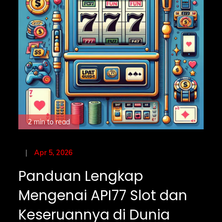
2 min to read
Posted
Apr 5, 2026
on
Panduan Lengkap
Mengenai API77 Slot dan
Keseruannya di Dunia